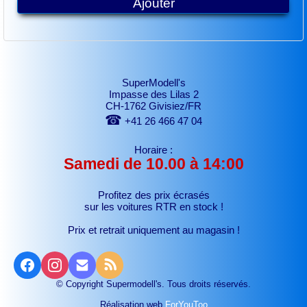
Ajouter
SuperModell's
Impasse des Lilas 2
CH-1762 Givisiez/FR
☎
+41 26 466 47 04
Horaire :
Samedi de 10.00 à 14:00
Profitez des prix écrasés
sur les voitures RTR
en stock !
Prix et retrait uniquement au magasin !
© Copyright Supermodell's. Tous droits réservés.
Réalisation web
ForYouToo