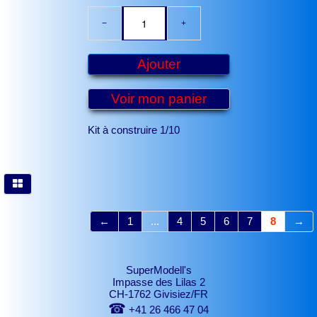
−
+
Ajouter
Voir mon panier
Kit à construire 1/10
←
1
...
4
5
6
7
8
→
SuperModell's
Impasse des Lilas 2
CH-1762 Givisiez/FR
☎
+41 26 466 47 04