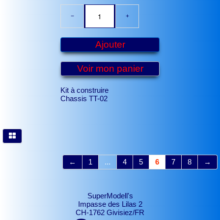
−
+
Ajouter
Voir mon panier
Kit à construire
Chassis TT-02
←
1
...
4
5
6
7
8
→
SuperModell's
Impasse des Lilas 2
CH-1762 Givisiez/FR