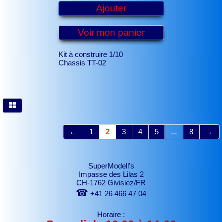
Ajouter
Voir mon panier
Kit à construire 1/10
Chassis TT-02
←
1
2
3
4
5
...
8
→
SuperModell's
Impasse des Lilas 2
CH-1762 Givisiez/FR
☎
+41 26 466 47 04
Horaire :