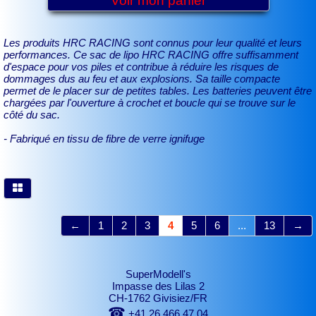
Voir mon panier
Les produits HRC RACING sont connus pour leur qualité et leurs
performances. Ce sac de lipo HRC RACING offre suffisamment
d'espace pour vos piles et contribue à réduire les risques de
dommages dus au feu et aux explosions. Sa taille compacte
permet de le placer sur de petites tables. Les batteries peuvent être
chargées par l'ouverture à crochet et boucle qui se trouve sur le
côté du sac.
- Fabriqué en tissu de fibre de verre ignifuge
←
1
2
3
4
5
6
...
13
→
SuperModell's
Impasse des Lilas 2
CH-1762 Givisiez/FR
☎
+41 26 466 47 04