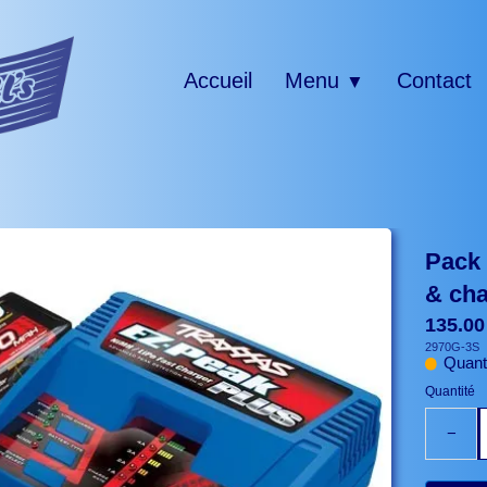
Accueil
Menu
Contact
▼
Pack
& cha
135.0
2970G-3S
Quanti
Quantité
−