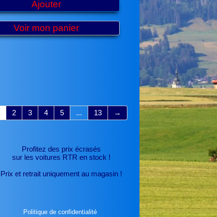
Ajouter
Voir mon panier
2
3
4
5
...
13
→
Profitez des prix écrasés
sur les voitures RTR
en stock !
Prix et retrait uniquement au magasin !
Politique de confidentialité