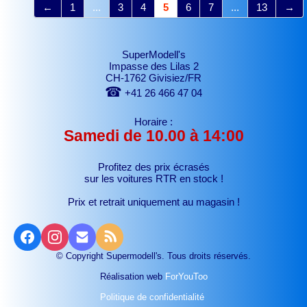
←
1
...
3
4
5
6
7
...
13
→
SuperModell's
Impasse des Lilas 2
CH-1762 Givisiez/FR
☎
+41 26 466 47 04
Horaire :
Samedi de 10.00 à 14:00
Profitez des prix écrasés
sur les voitures RTR
en stock !
Prix et retrait uniquement au magasin !
© Copyright Supermodell's. Tous droits réservés.
Réalisation web
ForYouToo
Politique de confidentialité