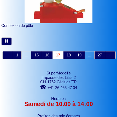
Connexion de pôle
←
1
...
15
16
17
18
19
...
27
→
SuperModell's
Impasse des Lilas 2
CH-1762 Givisiez/FR
☎
+41 26 466 47 04
Horaire :
Samedi de 10.00 à 14:00
Profitez des prix écrasés