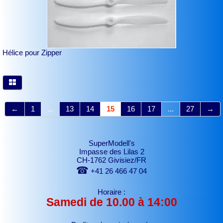
Hélice pour Zipper
←
1
...
13
14
15
16
17
...
27
→
SuperModell's
Impasse des Lilas 2
CH-1762 Givisiez/FR
☎
+41 26 466 47 04
Horaire :
Samedi de 10.00 à 14:00