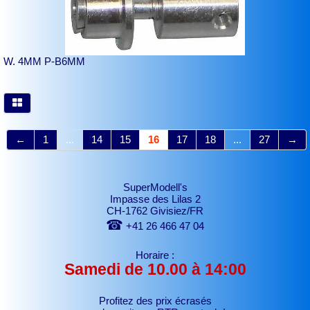
W. 4MM P-B6MM
←
1
...
14
15
16
17
18
...
27
→
SuperModell's
Impasse des Lilas 2
CH-1762 Givisiez/FR
☎
+41 26 466 47 04
Horaire :
Samedi de 10.00 à 14:00
Profitez des prix écrasés