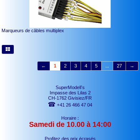
Marqueurs de câbles multiplex
←
1
2
3
4
5
...
27
→
SuperModell's
Impasse des Lilas 2
CH-1762 Givisiez/FR
☎
+41 26 466 47 04
Horaire :
Samedi de 10.00 à 14:00
Profitez des prix écrasés