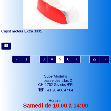
Capot moteur Extra 300S
←
1
...
3
4
5
6
7
...
27
→
SuperModell's
Impasse des Lilas 2
CH-1762 Givisiez/FR
☎
+41 26 466 47 04
Horaire :
Samedi de 10.00 à 14:00