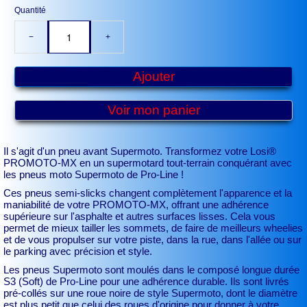
Quantité
−
+
Ajouter
Voir mon panier
Il s'agit d'un pneu avant Supermoto. Transformez votre Losi®
PROMOTO-MX en un supermotard tout-terrain conquérant avec
les pneus moto Supermoto de Pro-Line !
Ces pneus semi-slicks changent complètement l'apparence et la
maniabilité de votre PROMOTO-MX, offrant une adhérence
supérieure sur l'asphalte et autres surfaces lisses. Cela vous
permet de mieux tailler les sommets, de faire de meilleurs wheelies
et de vous propulser sur votre piste, dans la rue, dans l'allée ou sur
le parking avec précision et style.
Les pneus Supermoto sont moulés dans le composé longue durée
S3 (Soft) de Pro-Line pour une adhérence durable. Ils sont livrés
pré-collés sur une roue noire de style Supermoto, dont le diamètre
est plus petit que celui des roues d'origine pour donner à votre