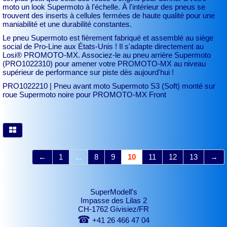
moto un look Supermoto à l'échelle. À l'intérieur des pneus se
trouvent des inserts à cellules fermées de haute qualité pour une
maniabilité et une durabilité constantes.
Le pneu Supermoto est fièrement fabriqué et assemblé au siège
social de Pro-Line aux États-Unis ! Il s'adapte directement au
Losi® PROMOTO-MX. Associez-le au pneu arrière Supermoto
(PRO1022310) pour amener votre PROMOTO-MX au niveau
supérieur de performance sur piste dès aujourd'hui !
PRO1022210 | Pneu avant moto Supermoto S3 (Soft) monté sur
roue Supermoto noire pour PROMOTO-MX Front
←
1
...
8
9
10
11
12
13
→
SuperModell's
Impasse des Lilas 2
CH-1762 Givisiez/FR
☎
+41 26 466 47 04