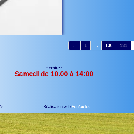
←
1
...
130
131
Horaire :
Samedi de 10.00 à 14:00
és.
Réalisation web
ForYouToo