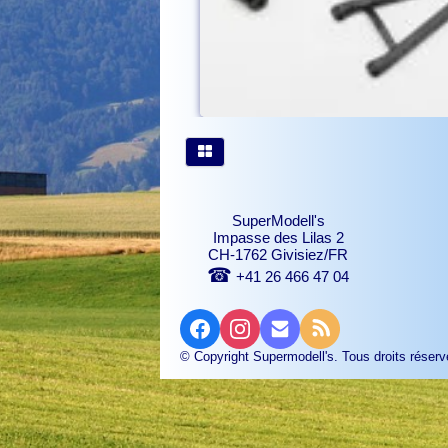
SuperModell's
Impasse des Lilas 2
CH-1762 Givisiez/FR
☎
+41 26 466 47 04
© Copyright Supermodell's. Tous droits réserv