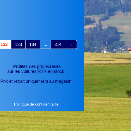
132
133
134
...
314
→
Profitez des prix écrasés
sur les voitures RTR
en stock !
Prix et retrait uniquement au magasin !
Politique de confidentialité