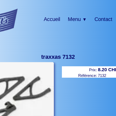
Accueil
Menu
Contact
▼
traxxas 7132
8.20 CH
Prix:
Référence:
7132