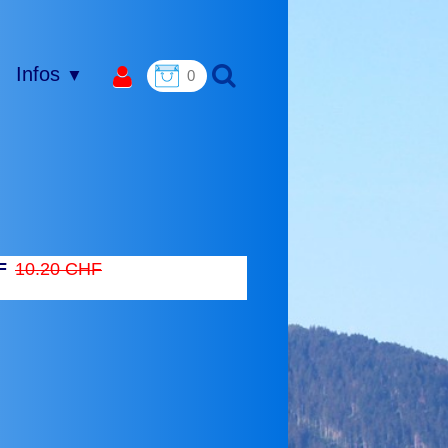
Infos
▼
0
F
10.20 CHF