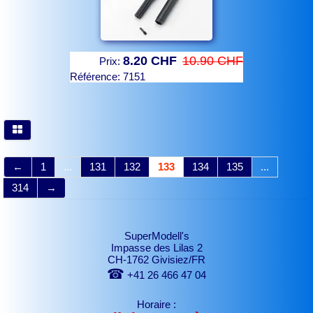
8.20 CHF
10.90 CHF
Prix:
Référence:
7151
←
1
...
131
132
133
134
135
...
314
→
SuperModell's
Impasse des Lilas 2
CH-1762 Givisiez/FR
☎
+41 26 466 47 04
Horaire :