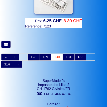
6.25 CHF
8.30 CHF
Prix:
Référence:
7123
←
1
...
128
129
130
131
132
...
314
→
SuperModell's
Impasse des Lilas 2
CH-1762 Givisiez/FR
☎
+41 26 466 47 04
Horaire :