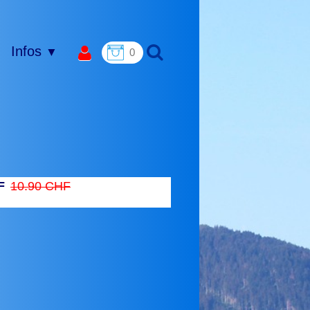
Infos
▼
0
F
10.90 CHF