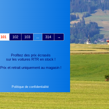
101
102
103
...
314
→
Profitez des prix écrasés
sur les voitures RTR
en stock !
Prix et retrait uniquement au magasin !
Politique de confidentialité