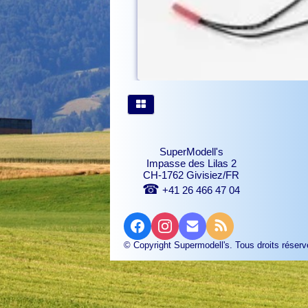
SuperModell's
Impasse des Lilas 2
CH-1762 Givisiez/FR
☎
+41 26 466 47 04
© Copyright Supermodell's. Tous droits réserv