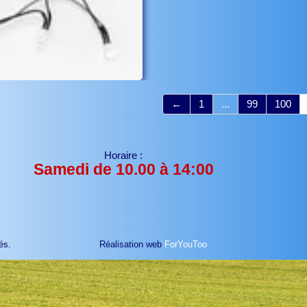
←
1
...
99
100
Horaire :
Samedi de 10.00 à 14:00
és.
Réalisation web
ForYouToo