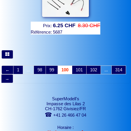
6.25 CHF
8.30 CHF
Prix:
Référence:
5687
←
1
...
98
99
100
101
102
...
314
→
SuperModell's
Impasse des Lilas 2
CH-1762 Givisiez/FR
☎
+41 26 466 47 04
Horaire :