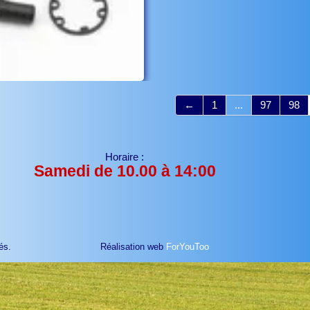
←
1
...
97
98
Horaire :
Samedi de 10.00 à 14:00
és.
Réalisation web
ForYouToo