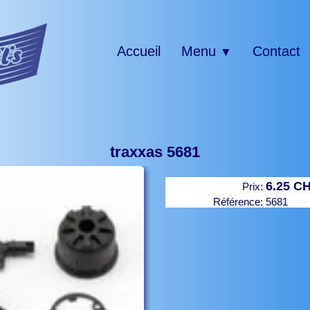
Accueil
Menu
Contact
▼
traxxas 5681
6.25 C
Prix:
Référence:
5681