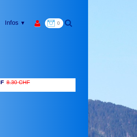
Infos
▼
0
HF
8.30 CHF