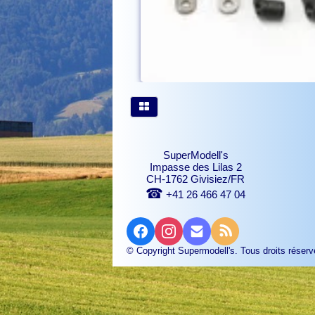
SuperModell's
Impasse des Lilas 2
CH-1762 Givisiez/FR
☎
+41 26 466 47 04
© Copyright Supermodell's. Tous droits réserv