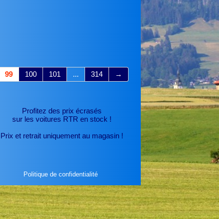
99
100
101
...
314
→
Profitez des prix écrasés
sur les voitures RTR
en stock !
Prix et retrait uniquement au magasin !
Politique de confidentialité