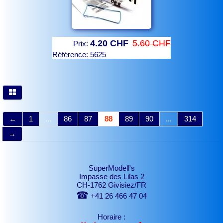
4.20 CHF
5.60 CHF
Prix:
Référence:
5625
←
1
...
86
87
88
89
90
...
314
→
SuperModell's
Impasse des Lilas 2
CH-1762 Givisiez/FR
☎
+41 26 466 47 04
Horaire :