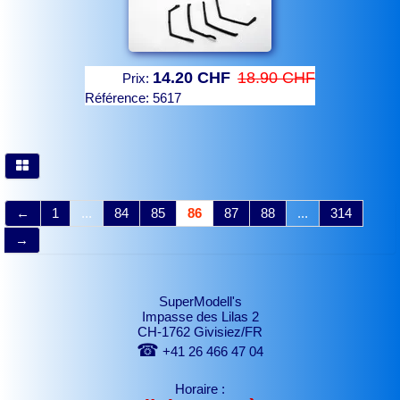
14.20 CHF
18.90 CHF
Prix:
Référence:
5617
←
1
...
84
85
86
87
88
...
314
→
SuperModell's
Impasse des Lilas 2
CH-1762 Givisiez/FR
☎
+41 26 466 47 04
Horaire :