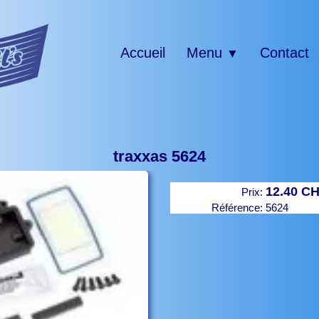
Accueil
Menu
Contact
▼
traxxas 5624
12.40 C
Prix:
Référence:
5624