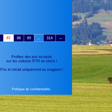
6
87
88
89
...
314
→
Profitez des prix écrasés
sur les voitures RTR
en stock !
Prix et retrait uniquement au magasin !
Politique de confidentialité