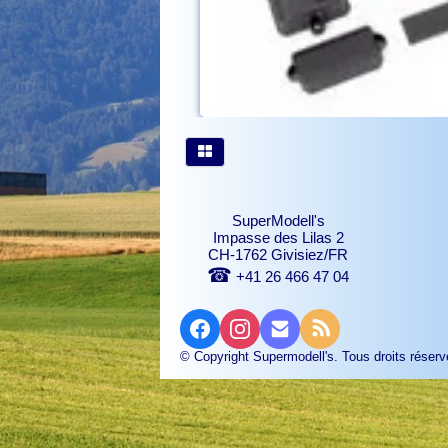
SuperModell's
Impasse des Lilas 2
CH-1762 Givisiez/FR
☎
+41 26 466 47 04
© Copyright Supermodell's. Tous droits réserv