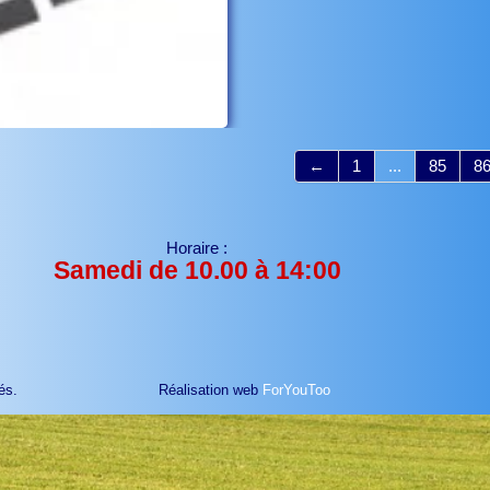
←
1
...
85
8
Horaire :
Samedi de 10.00 à 14:00
és.
Réalisation web
ForYouToo