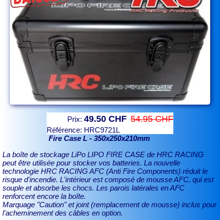
49.50 CHF
54.95 CHF
Prix:
Référence:
HRC9721L
Fire Case L - 350x250x210mm
La boîte de stockage LiPo LIPO FIRE CASE de HRC RACING
peut être utilisée pour stocker vos batteries. La nouvelle
technologie HRC RACING AFC (Anti Fire Components) réduit le
risque d'incendie. L'intérieur est composé de mousse AFC, qui est
souple et absorbe les chocs. Les parois latérales en AFC
renforcent encore la boîte.
Marquage "Caution" et joint (remplacement de mousse) inclus pour
l'acheminement des câbles en option.