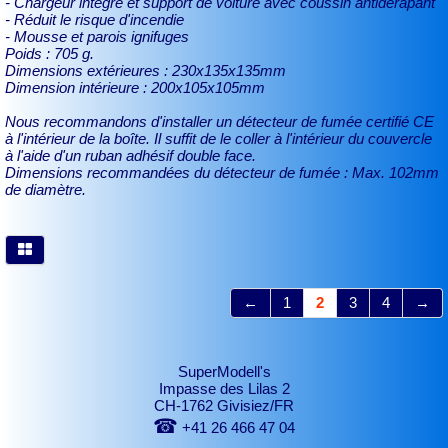
- Chargeur intégré et support de voiture avec coussin antidérapant
- Réduit le risque d'incendie
- Mousse et parois ignifuges
Poids : 705 g.
Dimensions extérieures : 230x135x135mm
Dimension intérieure : 200x105x105mm
Nous recommandons d'installer un détecteur de fumée certifié CE
à l'intérieur de la boîte. Il suffit de le coller à l'intérieur du couvercle
à l'aide d'un ruban adhésif double face.
Dimensions recommandées du détecteur de fumée : Max. 102mm
de diamètre.
←
1
2
3
4
→
SuperModell's
Impasse des Lilas 2
CH-1762 Givisiez/FR
☎
+41 26 466 47 04