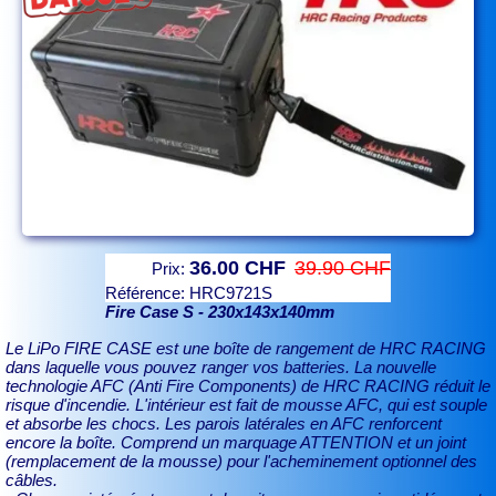
36.00 CHF
39.90 CHF
Prix:
Référence:
HRC9721S
Fire Case S - 230x143x140mm
Le LiPo FIRE CASE est une boîte de rangement de HRC RACING
dans laquelle vous pouvez ranger vos batteries. La nouvelle
technologie AFC (Anti Fire Components) de HRC RACING réduit le
risque d'incendie. L'intérieur est fait de mousse AFC, qui est souple
et absorbe les chocs. Les parois latérales en AFC renforcent
encore la boîte. Comprend un marquage ATTENTION et un joint
(remplacement de la mousse) pour l'acheminement optionnel des
câbles.