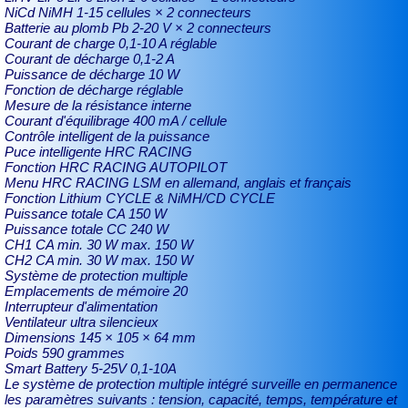
NiCd NiMH 1-15 cellules × 2 connecteurs
Batterie au plomb Pb 2-20 V × 2 connecteurs
Courant de charge 0,1-10 A réglable
Courant de décharge 0,1-2 A
Puissance de décharge 10 W
Fonction de décharge réglable
Mesure de la résistance interne
Courant d'équilibrage 400 mA / cellule
Contrôle intelligent de la puissance
Puce intelligente HRC RACING
Fonction HRC RACING AUTOPILOT
Menu HRC RACING LSM en allemand, anglais et français
Fonction Lithium CYCLE & NiMH/CD CYCLE
Puissance totale CA 150 W
Puissance totale CC 240 W
CH1 CA min. 30 W max. 150 W
CH2 CA min. 30 W max. 150 W
Système de protection multiple
Emplacements de mémoire 20
Interrupteur d'alimentation
Ventilateur ultra silencieux
Dimensions 145 × 105 × 64 mm
Poids 590 grammes
Smart Battery 5-25V 0,1-10A
Le système de protection multiple intégré surveille en permanence
les paramètres suivants : tension, capacité, temps, température et