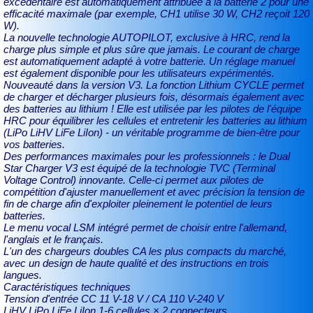
excédentaire est automatiquement attribuée à la batterie 2 pour une
efficacité maximale (par exemple, CH1 utilise 30 W, CH2 reçoit 120
W).
La nouvelle technologie AUTOPILOT, exclusive à HRC, rend la
charge plus simple et plus sûre que jamais. Le courant de charge
est automatiquement adapté à votre batterie. Un réglage manuel
est également disponible pour les utilisateurs expérimentés.
Nouveauté dans la version V3. La fonction Lithium CYCLE permet
de charger et décharger plusieurs fois, désormais également avec
des batteries au lithium ! Elle est utilisée par les pilotes de l'équipe
HRC pour équilibrer les cellules et entretenir les batteries au lithium
(LiPo LiHV LiFe LiIon) - un véritable programme de bien-être pour
vos batteries.
Des performances maximales pour les professionnels : le Dual
Star Charger V3 est équipé de la technologie TVC (Terminal
Voltage Control) innovante. Celle-ci permet aux pilotes de
compétition d'ajuster manuellement et avec précision la tension de
fin de charge afin d'exploiter pleinement le potentiel de leurs
batteries.
Le menu vocal LSM intégré permet de choisir entre l'allemand,
l'anglais et le français.
L'un des chargeurs doubles CA les plus compacts du marché,
avec un design de haute qualité et des instructions en trois
langues.
Caractéristiques techniques
Tension d'entrée CC 11 V-18 V / CA 110 V-240 V
LiHV LiPo LiFe LiIon 1-6 cellules × 2 connecteurs