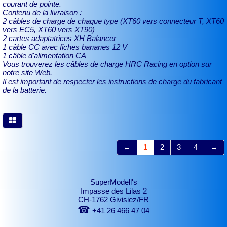
courant de pointe.
Contenu de la livraison :
2 câbles de charge de chaque type (XT60 vers connecteur T, XT60
vers EC5, XT60 vers XT90)
2 cartes adaptatrices XH Balancer
1 câble CC avec fiches bananes 12 V
1 câble d'alimentation CA
Vous trouverez les câbles de charge HRC Racing en option sur
notre site Web.
Il est important de respecter les instructions de charge du fabricant
de la batterie.
←
1
2
3
4
→
SuperModell's
Impasse des Lilas 2
CH-1762 Givisiez/FR
☎
+41 26 466 47 04