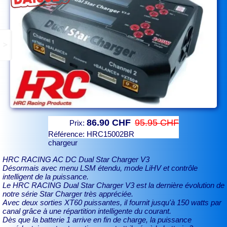
>
86.90 CHF
95.95 CHF
Prix:
Référence:
HRC15002BR
chargeur
HRC RACING AC DC Dual Star Charger V3
Désormais avec menu LSM étendu, mode LiHV et contrôle
intelligent de la puissance.
Le HRC RACING Dual Star Charger V3 est la dernière évolution de
notre série Star Charger très appréciée.
Avec deux sorties XT60 puissantes, il fournit jusqu'à 150 watts par
canal grâce à une répartition intelligente du courant.
Dès que la batterie 1 arrive en fin de charge, la puissance