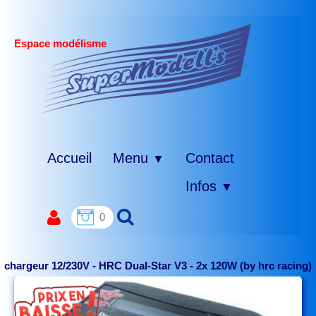
Espace modélisme
Accueil
Menu
Contact
▼
Infos
▼
0
chargeur 12/230V - HRC Dual-Star V3 - 2x 120W (by hrc racing)