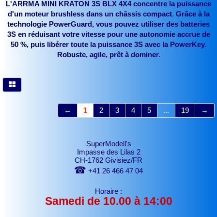
L'ARRMA MINI KRATON 3S BLX 4X4 concentre la puissance
d'un moteur brushless dans un châssis compact. Grâce à la
technologie PowerGuard, vous pouvez utiliser des batteries
3S en réduisant votre vitesse pour une autonomie accrue de
50 %, puis libérer toute la puissance 3S avec la PowerKey.
Robuste, agile, prêt à dominer.
←
1
2
3
4
5
...
19
→
SuperModell's
Impasse des Lilas 2
CH-1762 Givisiez/FR
☎
+41 26 466 47 04
Horaire :
Samedi de 10.00 à 14:00