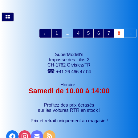
←
1
...
4
5
6
7
8
→
SuperModell's
Impasse des Lilas 2
CH-1762 Givisiez/FR
☎
+41 26 466 47 04
Horaire :
Samedi de 10.00 à 14:00
Profitez des prix écrasés
sur les voitures RTR
en stock !
Prix et retrait uniquement au magasin !