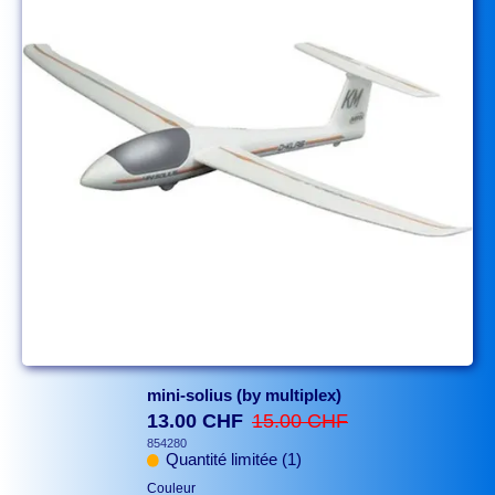
mini-solius (by multiplex)
13.00 CHF
15.00 CHF
854280
Quantité limitée (1)
Couleur