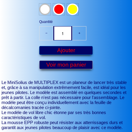
Quantité
−
+
Ajouter
Voir mon panier
Le MiniSolius de MULTIPLEX est un planeur de lancer très stable
et, grâce à sa manipulation extrêmement facile, est idéal pour les
jeunes pilotes. Le modèle est assemblé en quelques secondes et
prêt à partir. La colle n'est pas nécessaire pour l'assemblage. Le
modèle peut être conçu individuellement avec la feuille de
décalcomanies tracée ci-jointe.
Le modèle de vol libre chic étonne par ses très bonnes
caractéristiques de vol.
La mousse EPP robuste peut résister aux atterrissages durs et
garantit aux jeunes pilotes beaucoup de plaisir avec ce modèle.