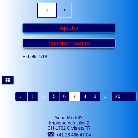
−
+
Ajouter
Voir mon panier
Echelle 1/18
←
1
...
5
6
7
8
9
...
20
→
SuperModell's
Impasse des Lilas 2
CH-1762 Givisiez/FR
☎
+41 26 466 47 04