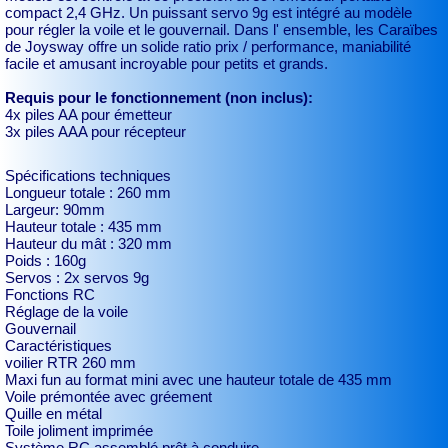
compact 2,4 GHz. Un puissant servo 9g est intégré au modèle
pour régler la voile et le gouvernail. Dans l' ensemble, les Caraïbes
de Joysway offre un solide ratio prix / performance, maniabilité
facile et amusant incroyable pour petits et grands.
Requis pour le fonctionnement (non inclus):
4x piles AA pour émetteur
3x piles AAA pour récepteur
Spécifications techniques
Longueur totale : 260 mm
Largeur: 90mm
Hauteur totale : 435 mm
Hauteur du mât : 320 mm
Poids : 160g
Servos : 2x servos 9g
Fonctions RC
Réglage de la voile
Gouvernail
Caractéristiques
voilier RTR 260 mm
Maxi fun au format mini avec une hauteur totale de 435 mm
Voile prémontée avec gréement
Quille en métal
Toile joliment imprimée
Système RC assemblé prêt à conduire