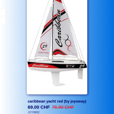
>
caribbean yacht red (by joysway)
69.00 CHF
76.90 CHF
JOY8802