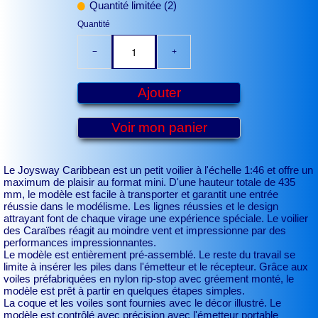
Quantité limitée (2)
Quantité
−
+
Ajouter
Voir mon panier
Le Joysway Caribbean est un petit voilier à l'échelle 1:46 et offre un
maximum de plaisir au format mini. D'une hauteur totale de 435
mm, le modèle est facile à transporter et garantit une entrée
réussie dans le modélisme. Les lignes réussies et le design
attrayant font de chaque virage une expérience spéciale. Le voilier
des Caraïbes réagit au moindre vent et impressionne par des
performances impressionnantes.
Le modèle est entièrement pré-assemblé. Le reste du travail se
limite à insérer les piles dans l'émetteur et le récepteur. Grâce aux
voiles préfabriquées en nylon rip-stop avec gréement monté, le
modèle est prêt à partir en quelques étapes simples.
La coque et les voiles sont fournies avec le décor illustré. Le
modèle est contrôlé avec précision avec l'émetteur portable