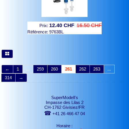
12.40 CHF
16.50 CHF
Prix:
Référence:
9763BL
←
1
...
259
260
261
262
263
...
314
→
SuperModell's
Impasse des Lilas 2
CH-1762 Givisiez/FR
☎
+41 26 466 47 04
Horaire :