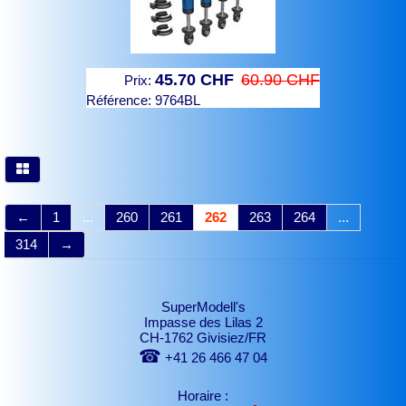
45.70 CHF
60.90 CHF
Prix:
Référence:
9764BL
←
1
...
260
261
262
263
264
...
314
→
SuperModell's
Impasse des Lilas 2
CH-1762 Givisiez/FR
☎
+41 26 466 47 04
Horaire :