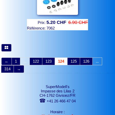
5.20 CHF
6.90 CHF
Prix:
Référence:
7062
←
1
...
122
123
124
125
126
...
314
→
SuperModell's
Impasse des Lilas 2
CH-1762 Givisiez/FR
☎
+41 26 466 47 04
Horaire :