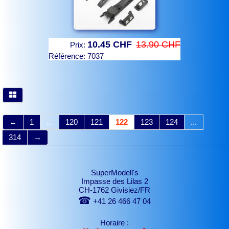
10.45 CHF
13.90 CHF
Prix:
Référence:
7037
←
1
...
120
121
122
123
124
...
314
→
SuperModell's
Impasse des Lilas 2
CH-1762 Givisiez/FR
☎
+41 26 466 47 04
Horaire :