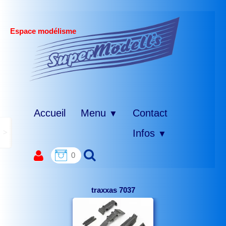
Espace modélisme
Accueil
Menu
Contact
▼
>
Infos
▼
0
traxxas 7037