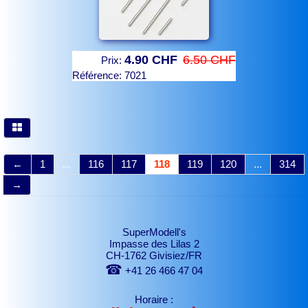
4.90 CHF
6.50 CHF
Prix:
Référence:
7021
←
1
...
116
117
118
119
120
...
314
→
SuperModell's
Impasse des Lilas 2
CH-1762 Givisiez/FR
☎
+41 26 466 47 04
Horaire :