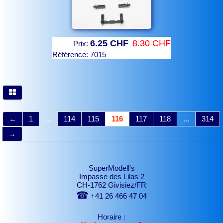
6.25 CHF
8.30 CHF
Prix:
Référence:
7015
←
1
...
114
115
116
117
118
...
314
→
SuperModell's
Impasse des Lilas 2
CH-1762 Givisiez/FR
☎
+41 26 466 47 04
Horaire :