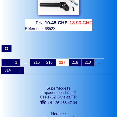
10.45 CHF
13.90 CHF
Prix:
Référence:
6852X
←
1
...
215
216
217
218
219
...
314
→
SuperModell's
Impasse des Lilas 2
CH-1762 Givisiez/FR
☎
+41 26 466 47 04
Horaire :