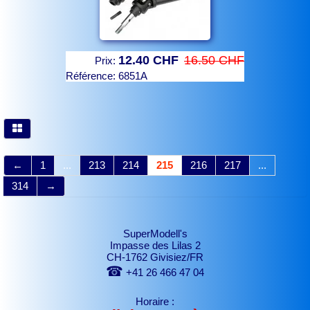
12.40 CHF
16.50 CHF
Prix:
Référence:
6851A
←
1
...
213
214
215
216
217
...
314
→
SuperModell's
Impasse des Lilas 2
CH-1762 Givisiez/FR
☎
+41 26 466 47 04
Horaire :