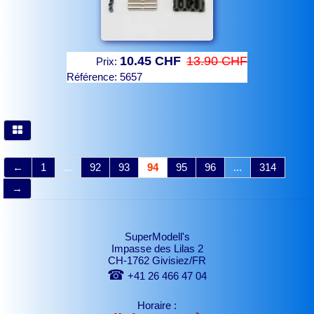
10.45 CHF
13.90 CHF
Prix:
Référence:
5657
←
1
...
92
93
94
95
96
...
314
→
SuperModell's
Impasse des Lilas 2
CH-1762 Givisiez/FR
☎
+41 26 466 47 04
Horaire :