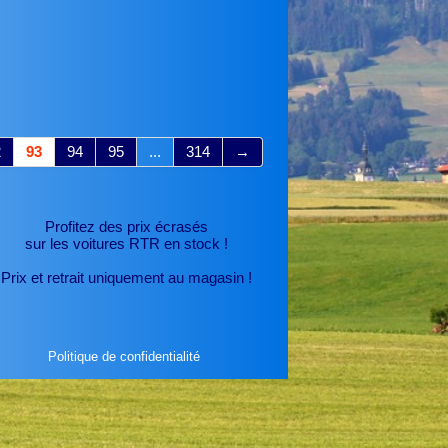
2
93
94
95
...
314
→
Profitez des prix écrasés
sur les voitures RTR
en stock !
Prix et retrait uniquement au magasin !
Politique de confidentialité