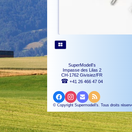
SuperModell's
Impasse des Lilas 2
CH-1762 Givisiez/FR
☎
+41 26 466 47 04
© Copyright Supermodell's. Tous droits réserv