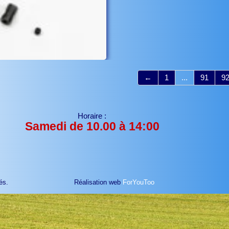
←
1
...
91
9
Horaire :
Samedi de 10.00 à 14:00
és.
Réalisation web
ForYouToo