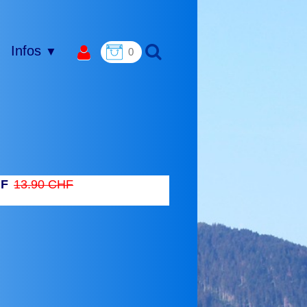
Infos
▼
0
HF
13.90 CHF