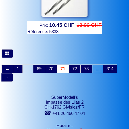
10.45 CHF
13.90 CHF
Prix:
Référence:
5338
←
1
...
69
70
71
72
73
...
314
→
SuperModell's
Impasse des Lilas 2
CH-1762 Givisiez/FR
☎
+41 26 466 47 04
Horaire :