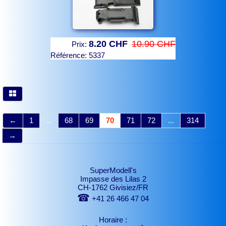
8.20 CHF
10.90 CHF
Prix:
Référence:
5337
←
1
...
68
69
70
71
72
...
314
→
SuperModell's
Impasse des Lilas 2
CH-1762 Givisiez/FR
☎
+41 26 466 47 04
Horaire :