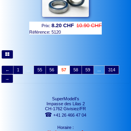
8.20 CHF
10.90 CHF
Prix:
Référence:
5120
←
1
...
55
56
57
58
59
...
314
→
SuperModell's
Impasse des Lilas 2
CH-1762 Givisiez/FR
☎
+41 26 466 47 04
Horaire :