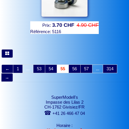
3.70 CHF
4.90 CHF
Prix:
Référence:
5116
←
1
...
53
54
55
56
57
...
314
→
SuperModell's
Impasse des Lilas 2
CH-1762 Givisiez/FR
☎
+41 26 466 47 04
Horaire :