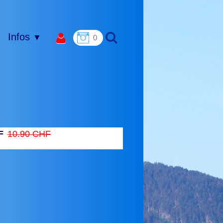
Infos
▼
0
F
10.90 CHF