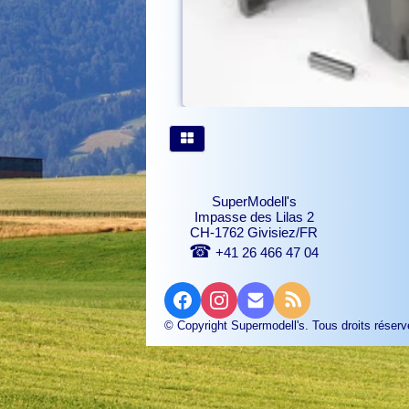
SuperModell's
Impasse des Lilas 2
CH-1762 Givisiez/FR
☎
+41 26 466 47 04
© Copyright Supermodell's. Tous droits réserv