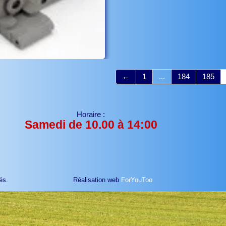
←
1
...
184
185
Horaire :
Samedi de 10.00 à 14:00
és.
Réalisation web
ForYouToo