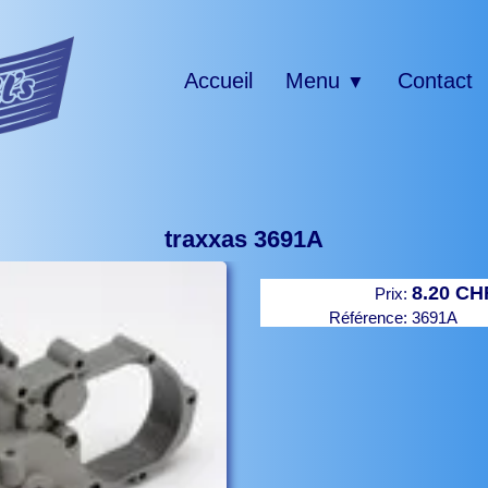
Accueil
Menu
Contact
▼
traxxas 3691A
8.20 CH
Prix:
Référence:
3691A