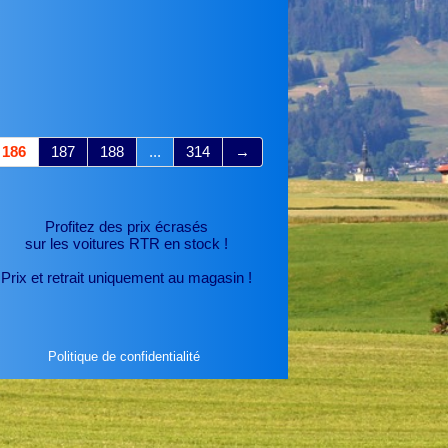
186
187
188
...
314
→
Profitez des prix écrasés
sur les voitures RTR
en stock !
Prix et retrait uniquement au magasin !
Politique de confidentialité