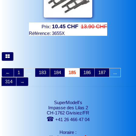
10.45 CHF
13.90 CHF
Prix:
Référence:
3655X
←
1
...
183
184
185
186
187
...
314
→
SuperModell's
Impasse des Lilas 2
CH-1762 Givisiez/FR
☎
+41 26 466 47 04
Horaire :