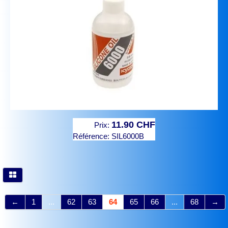
11.90 CHF
Prix:
Référence:
SIL6000B
←
1
...
62
63
64
65
66
...
68
→