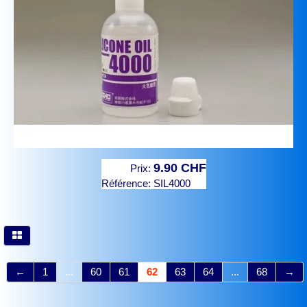
9.90 CHF
Prix:
Référence:
SIL4000
←
1
...
60
61
62
63
64
...
68
→