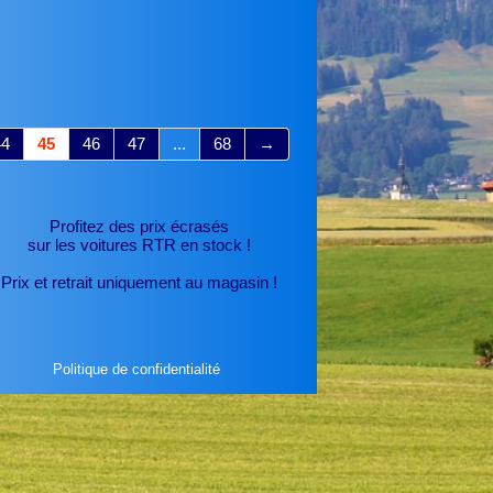
44
45
46
47
...
68
→
Profitez des prix écrasés
sur les voitures RTR
en stock !
Prix et retrait uniquement au magasin !
Politique de confidentialité