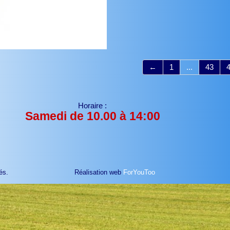
←
1
...
43
Horaire :
Samedi de 10.00 à 14:00
és.
Réalisation web
ForYouToo