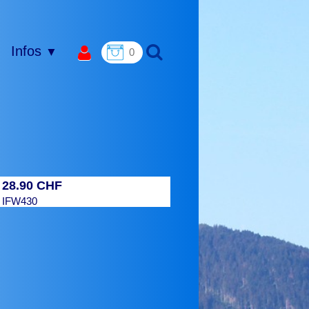
Infos
▼
0
28.90 CHF
:
:
IFW430