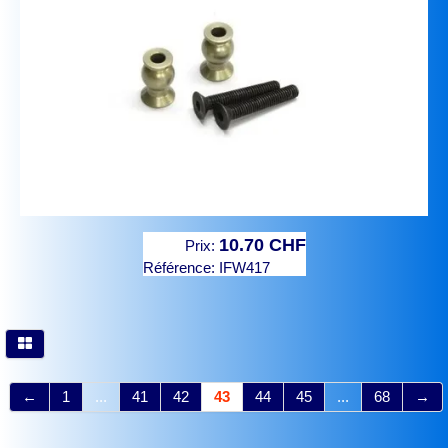
10.70 CHF
Prix:
Référence:
IFW417
←
1
...
41
42
43
44
45
...
68
→