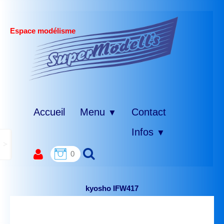
Espace modélisme
Accueil
Menu
Contact
▼
Infos
▼
>
0
kyosho IFW417