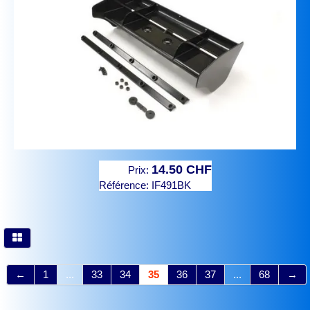
14.50 CHF
Prix:
Référence:
IF491BK
←
1
...
33
34
35
36
37
...
68
→